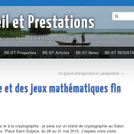
il et Prestations
eilleur de nous-mêmes à nos clients
BE-ST Properties
BE-ST Articles
BE-ST News
BE-ST RESIST
Un grand changement en perspective
→
re et des jeux mathématiques fin
 et à la cryptographie : je serai sur un stand de cryptographie au Salon
s, Place Saint Sulpice, du 28 au 31 mai 2015. J’espère votre visite.