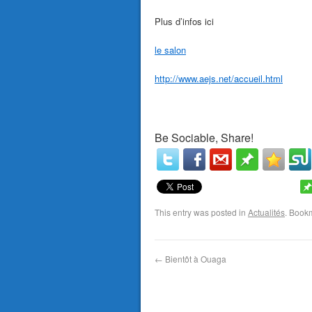
Plus d’infos ici
le salon
http://www.aejs.net/accueil.html
Be Sociable, Share!
This entry was posted in
Actualités
. Book
←
Bientôt à Ouaga