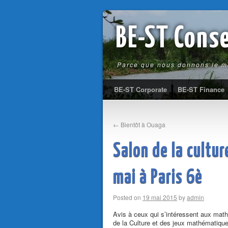
BE-ST Conse
Parce que nous donnons le m
BE-ST Corporate
BE-ST Finance
←
Bientôt à Ouaga
Salon de la cultu
mai à Paris 6è
Posted on
19 mai 2015
by
admin
Avis à ceux qui s’intéressent aux maths
de la Culture et des jeux mathématique