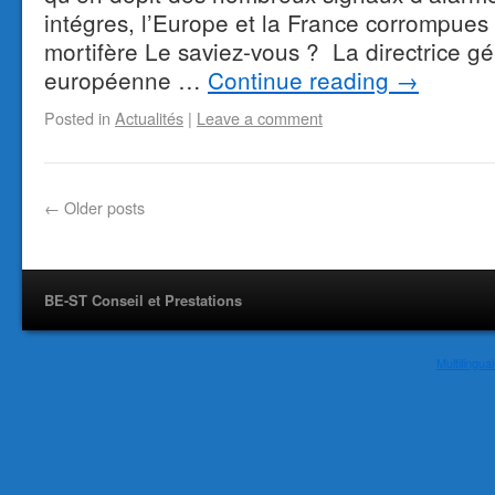
intégres, l’Europe et la France corrompues
mortifère Le saviez-vous ? La directrice g
européenne …
Continue reading
→
Posted in
Actualités
|
Leave a comment
←
Older posts
BE-ST Conseil et Prestations
Multilingu