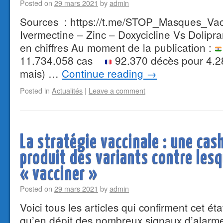
Posted on
29 mars 2021
by
admin
Sources : https://t.me/STOP_Masques_Vac
Ivermectine – Zinc – Doxycicline Vs Dolipr
en chiffres Au moment de la publication :
11.734.058 cas
92.370 décès pour 4.2
mais) …
Continue reading
→
Posted in
Actualités
|
Leave a comment
La stratégie vaccinale : une cas
produit des variants contre lesq
« vacciner »
Posted on
29 mars 2021
by
admin
Voici tous les articles qui confirment cet éta
qu’en dépit des nombreux signaux d’alarme 