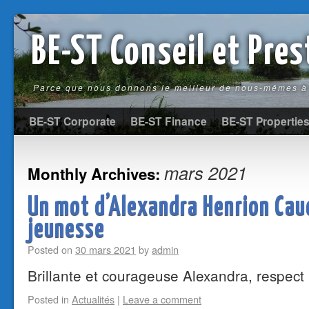
BE-ST Conseil et Pre
Parce que nous donnons le meilleur de nous-mêmes à 
BE-ST Corporate
BE-ST Finance
BE-ST Propertie
mars 2021
Monthly Archives:
Un mot d’Alexandra Henrion Caud
jeunesse
Posted on
30 mars 2021
by
admin
Brillante et courageuse Alexandra, respect
Posted in
Actualités
|
Leave a comment