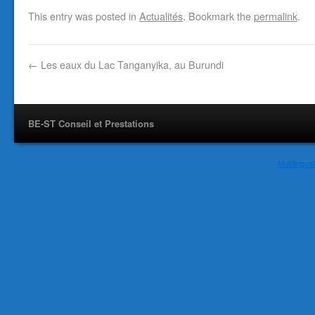
This entry was posted in
Actualités
. Bookmark the
permalink
.
←
Les eaux du Lac Tanganyika, au Burundi
BE-ST Conseil et Prestations
Multilingu